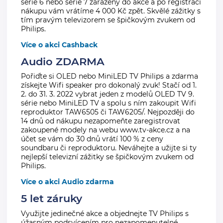
série 6 nebo série 7 zařazený do akce a po registraci
nákupu vám vrátíme 4 000 Kč zpět. Skvělé zážitky s
tím pravým televizorem se špičkovým zvukem od
Philips.
Více o akci Cashback
Audio ZDARMA
Pořiďte si OLED nebo MiniLED TV Philips a zdarma
získejte Wifi speaker pro dokonalý zvuk! Stačí od 1.
2. do 31. 3. 2022 vybrat jeden z modelů OLED TV 9.
série nebo MiniLED TV a spolu s ním zakoupit Wifi
reproduktor TAW6505 či TAW6205/. Nejpozději do
14 dnů od nákupu nezapomeňte zaregistrovat
zakoupené modely na webu www.tv-akce.cz a na
účet se vám do 30 dnů vrátí 100 % z ceny
soundbaru či reproduktoru. Neváhejte a užijte si ty
nejlepší televizní zážitky se špičkovým zvukem od
Philips.
Více o akci Audio zdarma
5 let záruky
Využijte jedinečné akce a objednejte TV Philips s
úžasným podsvícením pro nezapomenutelné