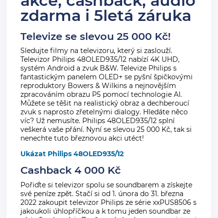
akce, cashback, audio
zdarma i 5letá záruka
Televize se slevou 25 000 Kč!
Sledujte filmy na televizoru, který si zaslouží.
Televizor Philips 48OLED935/12 nabízí 4K UHD,
systém Android a zvuk B&W. Televize Philips s
fantastickým panelem OLED+ se pyšní špičkovými
reproduktory Bowers & Wilkins a nejnovějším
zpracováním obrazu P5 pomocí technologie AI.
Můžete se těšit na realistický obraz a dechberoucí
zvuk s naprosto zřetelnými dialogy. Hledáte něco
víc? Už nemusíte. Philips 48OLED935/12 splní
veškerá vaše přání. Nyní se slevou 25 000 Kč, tak si
nenechte tuto březnovou akci utéct!
Ukázat Philips 48OLED935/12
Cashback 4 000 Kč
Pořiďte si televizor spolu se soundbarem a získejte
své peníze zpět. Stačí si od 1. února do 31. března
2022 zakoupit televizor Philips ze série xxPUS8506 s
jakoukoli úhlopříčkou a k tomu jeden soundbar ze