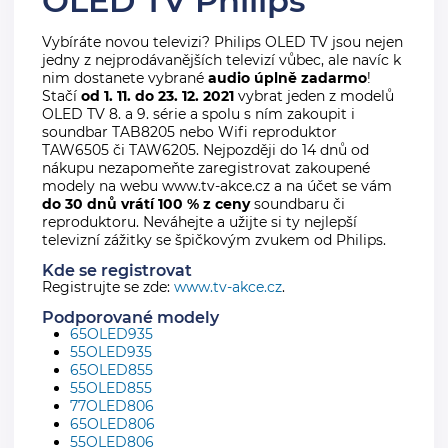
OLED TV Philips
Vybíráte novou televizi? Philips OLED TV jsou nejen
jedny z nejprodávanějších televizí vůbec, ale navíc k
nim dostanete vybrané
audio úplně zadarmo
!
Stačí
od 1. 11. do 23. 12. 2021
vybrat jeden z modelů
OLED TV 8. a 9. série a spolu s ním zakoupit i
soundbar TAB8205 nebo Wifi reproduktor
TAW6505 či TAW6205. Nejpozději do 14 dnů od
nákupu nezapomeňte zaregistrovat zakoupené
modely na webu www.tv-akce.cz a na účet se vám
do 30 dnů vrátí 100 % z ceny
soundbaru či
reproduktoru. Neváhejte a užijte si ty nejlepší
televizní zážitky se špičkovým zvukem od Philips.
Kde se registrovat
Registrujte se zde:
www.tv-akce.cz
.
Podporované modely
65OLED935
55OLED935
65OLED855
55OLED855
77OLED806
65OLED806
55OLED806