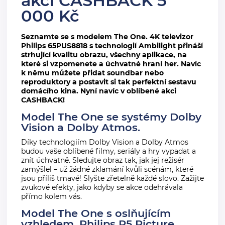
akci CASHBACK 5
000 Kč
Seznamte se s modelem The One. 4K televizor
Philips 65PUS8818
s technologií Ambilight přináší
strhující kvalitu obrazu, všechny aplikace, na
které si vzpomenete a úchvatné hraní her. Navíc
k němu můžete přidat soundbar nebo
reproduktory a postavit si tak perfektní sestavu
domácího kina. Nyní navíc v oblíbené akci
CASHBACK!
Model The One se systémy Dolby
Vision a Dolby Atmos.
Díky technologiím Dolby Vision a Dolby Atmos
budou vaše oblíbené filmy, seriály a hry vypadat a
znít úchvatně. Sledujte obraz tak, jak jej režisér
zamýšlel – už žádné zklamání kvůli scénám, které
jsou příliš tmavé! Slyšte zřetelně každé slovo. Zažijte
zvukové efekty, jako kdyby se akce odehrávala
přímo kolem vás.
Model The One s oslňujícím
vzhledem. Philips P5 Picture