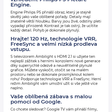
Engine.
Engine Philips P5 přináší obraz, který je stejně
skvělý jako vaše oblíbené pořady. Detaily mají
znatelně větší hloubku. Barvy jsou živé, odstíny pleti
vypadají přirozeně. Kontrast je tak ostrý, že ucítíte
každý detail. Pohyb je dokonale plynulý.
Hrajte! 120 Hz, technologie VRR,
FreeSync a velmi nízká prodleva
vstupu.
S televizorem Ambilight s HDMI 2.1 si užijete ten
nejlepší zážitek s herními konzolemi nové generace
díky superrychlé odezvě a neuvěřitelně plynulé
grafice. Můžete vyskočit, otočit se na malém
prostoru nebo se dokonale prosmýknout kolem
rohu! Podporuje technologie VRR a FreeSync. Herní
režim Ambilight vám umožní užít si vše ještě více
naplno.
Vaše oblíbená zábava s malou
pomocí od Google.
Co chcete sledovat? Google TV vám přináší filmy,